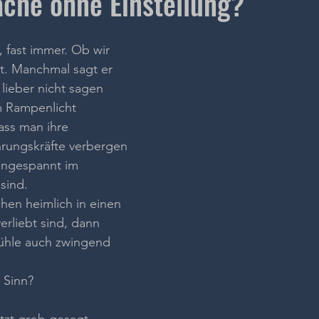
che ohne Einstellung?
, fast immer. Ob wir 
t. Manchmal sagt er 
lieber nicht sagen 
 Rampenlicht 
ass man ihre 
hrungskräfte verbergen 
angespannt im 
sind. 
en heimlich in einen 
rliebt sind, dann 
fühle auch zwingend 
 Sinn?