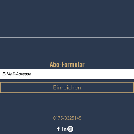
Kultur in einem Unternehmen
Ist e
leben – Die Bedeutung von
authe
Kommunikation und Einstellung
Körpe
Abo-Formular
Einreichen
0175/3325145