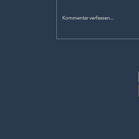
Kommentar verfassen...
Warum Sie die 4
Kommunikationsarten kennen
und beherrschen sollten