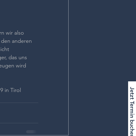
n wir also 
i den anderen 
icht 
er, das uns 
eugen wird 
Jetzt Termin buchen!
 in Tirol 