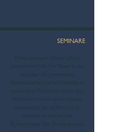
SEMINARE
Meine Seminare richten sich an
Unternehmen, die ihre Teams in der
verbalen und nonverbalen
Kommunikation stärken möchten. In
praxisnahen Workshops lernen Ihre
Mitarbeiter, Körpersprache gezielt
einzusetzen, um im Berufsalltag
souverän zu agieren. Von
Verhandlungen über Kundenkontakt
bis hin zur internen Kommunikation