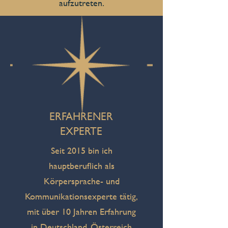
aufzutreten.
ERFAHRENER
EXPERTE
Seit 2015 bin ich
hauptberuflich als
Körpersprache- und
Kommunikationsexperte tätig,
mit über 10 Jahren Erfahrung
in Deutschland, Österreich