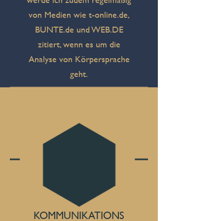
von Medien wie t-online.de,
BUNTE.de und WEB.DE
zitiert, wenn es um die
Analyse von Körpersprache
geht.
KOMMUNIKATIONS