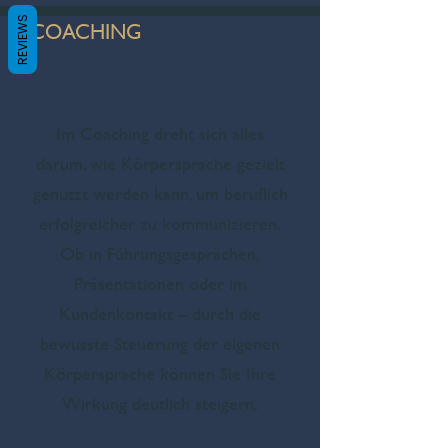
REVIEWS
COACHING
Im Coaching dreht sich alles
darum, wie Körpersprache gezielt
genutzt werden kann, um beruflich
erfolgreicher zu kommunizieren.
Ob in Führungsgesprächen,
Präsentationen oder im
Kundenkontakt – durch die
bewusste Steuerung der eigenen
Körpersprache können Sie Ihre
Wirkung deutlich steigern.