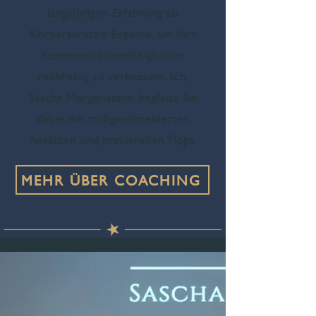
langjährigen Erfahrung als
Körpersprache Experte, um Ihre
Kommunikationsfähigkeiten
nachhaltig zu verbessern. Ich,
Sascha Morgenstern, begleite Sie
dabei mit maßgeschneiderten
Ansätzen und praxisnahen Tipps.
MEHR ÜBER COACHING