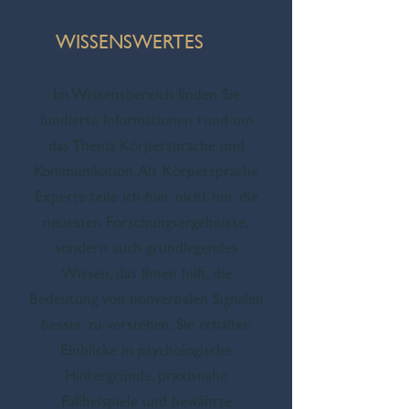
WISSENSWERTES
Im Wissensbereich finden Sie
fundierte Informationen rund um
das Thema Körpersprache und
Kommunikation. Als Körpersprache
Experte teile ich hier nicht nur die
neuesten Forschungsergebnisse,
sondern auch grundlegendes
Wissen, das Ihnen hilft, die
Bedeutung von nonverbalen Signalen
besser zu verstehen. Sie erhalten
Einblicke in psychologische
Hintergründe, praxisnahe
Fallbeispiele und bewährte