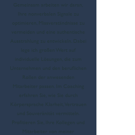
Gemeinsam arbeiten wir daran,
Ihre nonverbalen Signale zu
optimieren, Missverständnisse zu
vermeiden und eine authentische
Ausstrahlung zu entwickeln. Dabei
lege ich großen Wert auf
individuelle Lösungen, die zum
Unternehmen und den beruflichen
Rollen der anwesenden
Mitarbeiter passen. Im Coaching
erfahren Sie, wie Sie durch
Körpersprache Klarheit, Vertrauen
und Souveränität vermitteln.
Profitieren Sie, Ihre Kollegen und
Mitarbeiter von meiner