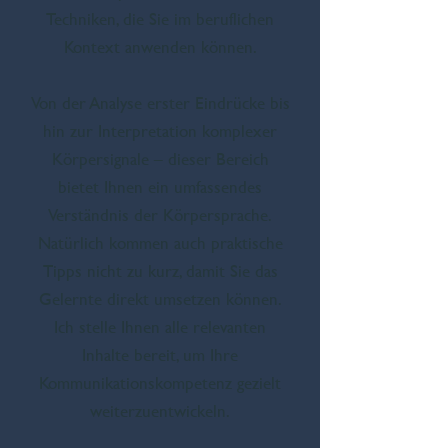
Techniken, die Sie im beruflichen
Kontext anwenden können.
Von der Analyse erster Eindrücke bis
hin zur Interpretation komplexer
Körpersignale – dieser Bereich
bietet Ihnen ein umfassendes
Verständnis der Körpersprache.
Natürlich kommen auch praktische
Tipps nicht zu kurz, damit Sie das
Gelernte direkt umsetzen können.
Ich stelle Ihnen alle relevanten
Inhalte bereit, um Ihre
Kommunikationskompetenz gezielt
weiterzuentwickeln.