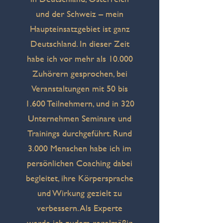
und der Schweiz – mein
Haupteinsatzgebiet ist ganz
Deutschland. In dieser Zeit
habe ich vor mehr als 10.000
Zuhörern gesprochen, bei
Veranstaltungen mit 50 bis
1.600 Teilnehmern, und in 320
Unternehmen Seminare und
Trainings durchgeführt. Rund
3.000 Menschen habe ich im
persönlichen Coaching dabei
begleitet, ihre Körpersprache
und Wirkung gezielt zu
verbessern. Als Experte
werde ich zudem regelmäßig