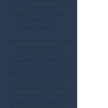
– in jedem Bereich spielt
Körpersprache und der richtige
verbale Austausch eine
entscheidende Rolle.
Sie lernen, wie Sie nonverbale Signale
bei sich selbst und anderen
wahrnehmen und richtig
interpretieren. Als Körpersprache
Experte unterstütze ich Sie dabei,
Missverständnisse zu vermeiden und
eine klare, vertrauensvolle
Kommunikation zu fördern. Buchen
Sie ein Seminar mit mir, Sascha
Morgenstern, das individuell auf die
Bedürfnisse Ihres Unternehmens