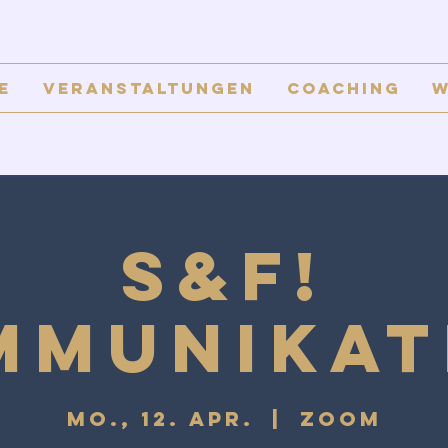
e
Veranstaltungen
Coaching
W
S&F!
mmunikat
Mo., 12. Apr.
  |  
Zoom