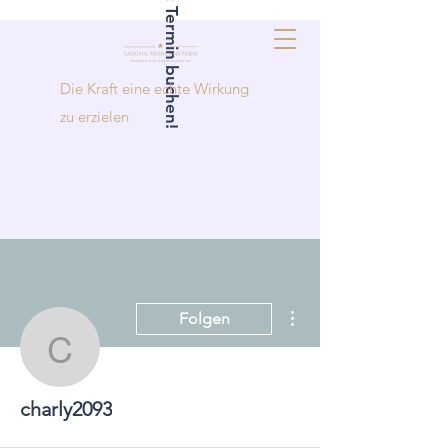
Jetzt Termin buchen!
Die Kraft eine echte Wirkung
zu erzielen
Weitere Optionen
Folgen
charly2093
charly2093